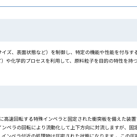
サイズ、表面状態など）を制御し、特定の機能や性能を付与す
ど）や化学的プロセスを利用して、原料粒子を目的の特性を持
内部に高速回転する特殊インペラと固定された衝突板を備えた装置
インペラの回転により流動化して上下方向に対流しますが、固
、インペラ付近の処理物は圧密された状態になります 。この圧