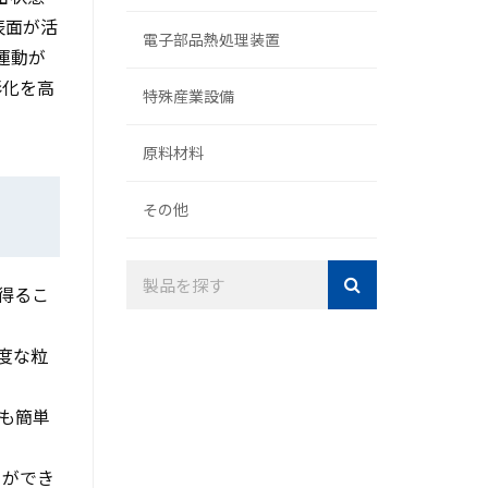
表面が活
電子部品熱処理装置
運動が
形化を高
特殊産業設備
原料材料
その他
得るこ
度な粒
も簡単
とができ