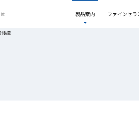
製品案内
ファイン
セラ
簡体
計装置