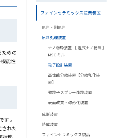
ファインセラミックス産業装置
原料・副原料
原料処理装置
ナノ粉砕装置 【 湿式ナノ粉砕 】
るための
MSC ミル
つ機能性
粒子設計装置
高性能分散装置【分散乳化装
置】
微粒子スプレー造粒装置
表面改質・球形化装置
成形装置
です 。
焼成装置
定された
ファインセラミックス製品
密状態