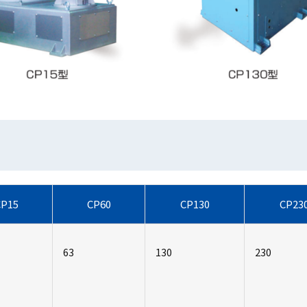
CP15
CP60
CP130
CP23
63
130
230