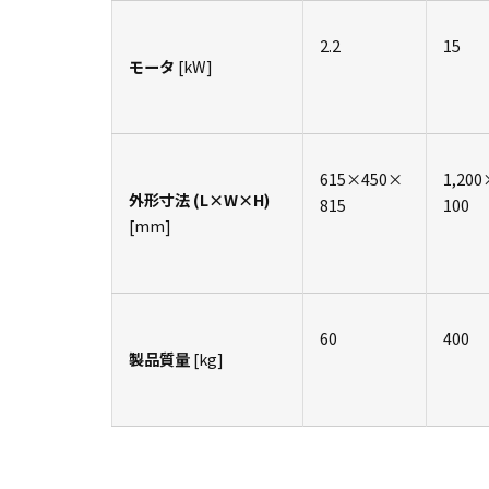
2.2
15
モータ
[
kW
]
615×450×
1,200
外形寸法 (L×W×H)
815
100
[
mm
]
60
400
製品質量
[
kg
]