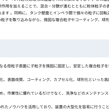
断作用を加えることで、混合・分散が進むとともに粉体粒子の
れます 。同時に、タンク壁面とインペラ間で個々の粒子に回転
の粒子を取り込みながら、強固な複合粒子やコーティング、球
となる母粒子表面に子粒子を強固に固定し、安定した複合粒子を
合化、表面改質、コーティング、カプセル化、球形化といった高
ため、作業性に優れているだけでなく、洗浄などのメンテナンス
培われたノウハウを活用しており、装置の大型化を容易に行うこ