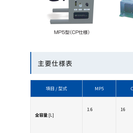
主要仕様表
項目 / 型式
MP5
1.6
16
全容量
[L]