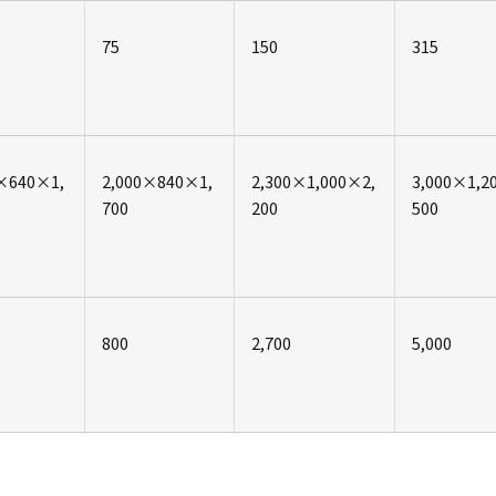
75
150
315
×640×1,
2,000×840×1,
2,300×1,000×2,
3,000×1,2
700
200
500
800
2,700
5,000