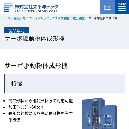
MENU
ホーム
製品案内
ファインセラミックス産業装置
成形装置
サーボ駆動粉体成形機
製品案内
サーボ駆動粉体成形機
サーボ駆動粉体成形機
特徴
簡単形状から複雑形状まで対応可能
加圧能力3 〜50ton
長年の経験により高い信頼性を有す
る設備