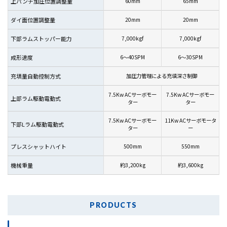
上パンチ加圧位置調整量
60mm
65mm
ダイ面位置調整量
20mm
20mm
下部ラムストッパー能力
7,000kgf
7,000kgf
成形速度
6～40SPM
6～30SPM
充填量自動控制方式
加圧力管理による充填深さ制御
7.5Kw ACサーボモー
7.5Kw ACサーボモー
上部ラム駆動電動式
ター
ター
7.5Kw ACサーボモー
11Kw ACサーボモータ
下部Lラム駆動電動式
ター
ー
プレスシャットハイト
500mm
550mm
機械重量
約3,200kg
約3,600kg
PRODUCTS