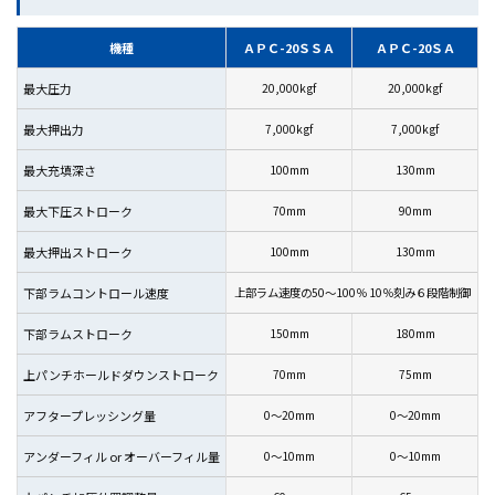
機種
ＡＰＣ-20ＳＳＡ
ＡＰＣ-20ＳＡ
最大圧力
20,000kgf
20,000kgf
最大押出力
7,000kgf
7,000kgf
最大充填深さ
100mm
130mm
最大下圧ストローク
70mm
90mm
最大押出ストローク
100mm
130mm
下部ラムコントロール速度
上部ラム速度の50～100％ 10％刻み６段階制御
下部ラムストローク
150mm
180mm
上パンチホールドダウンストローク
70mm
75mm
アフタープレッシング量
0～20mm
0～20mm
アンダーフィル or オーバーフィル量
0～10mm
0～10mm