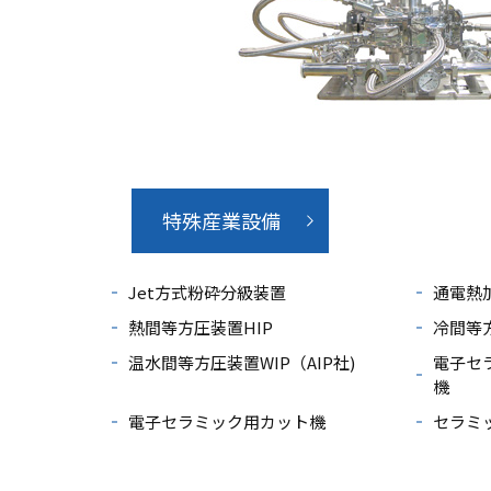
特殊産業設備
Jet方式粉砕分級装置
通電熱
熱間等方圧装置HIP
冷間等方
温水間等方圧装置WIP（AIP社)
電子セ
機
電子セラミック用カット機
セラミ