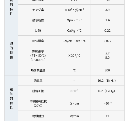
的
特
6
2
ヤング率
×10
Kgf/cm
3.9
性
1/2
破壊靱性
Mpa・m
3.6
比熱
Cal/ｇ・℃
0.22
熱伝導率
Cal/cm・sec・℃
0.072
熱
的
熱膨張率
特
5.7
-6
（RT～50℃）
×10
/℃
性
8.0
（0～800℃）
熱衝撃温度
℃
200
誘電率
–
10.2（1MH
）
Z
電
-3
誘電正接
×10
8.2（1MH
）
Z
気
的
体積固有抵抗
特
14
Ω・cm
>10
（20℃）
性
絶縁耐力
kV/mm
12