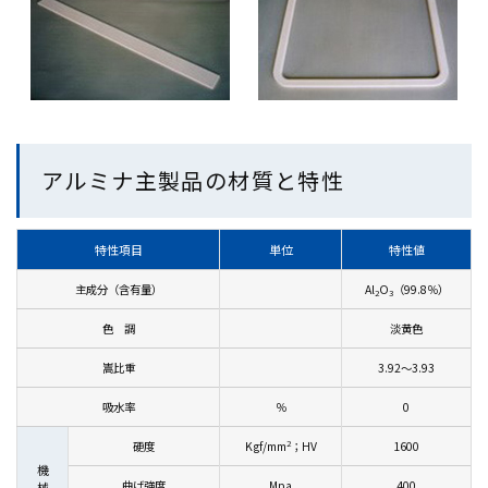
アルミナ主製品の材質と特性
特性項目
単位
特性値
主成分（含有量）
Al
O
（99.8％）
2
3
色 調
淡黄色
嵩比重
3.92～3.93
吸水率
％
0
2
硬度
Kgf/mm
；HV
1600
機
曲げ強度
Mpa
400
械